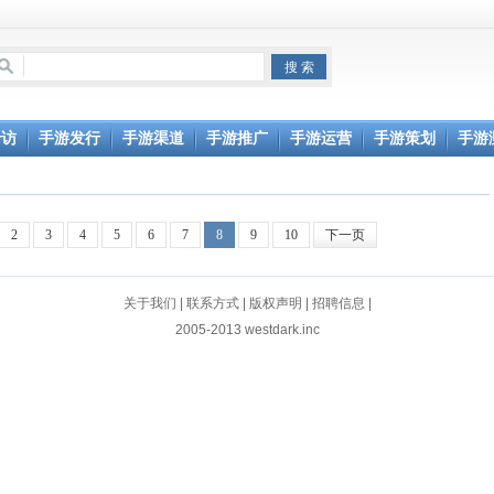
专访
手游发行
手游渠道
手游推广
手游运营
手游策划
手游
2
3
4
5
6
7
8
9
10
下一页
关于我们
|
联系方式
|
版权声明
|
招聘信息
|
2005-2013 westdark.inc