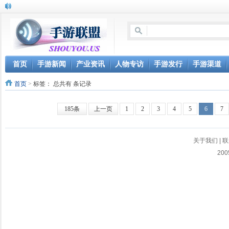
首页
手游新闻
产业资讯
人物专访
手游发行
手游渠道
首页
>
标签：
总共有 条记录
185条
上一页
1
2
3
4
5
6
7
关于我们
|
联
200