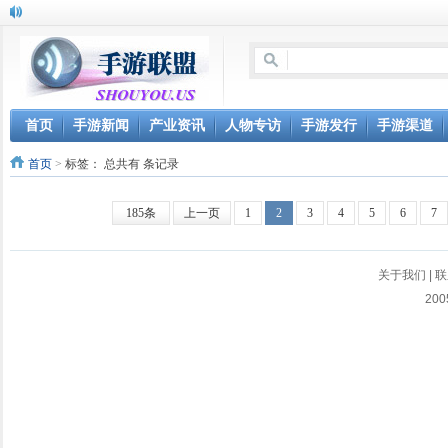
首页
手游新闻
产业资讯
人物专访
手游发行
手游渠道
首页
>
标签：
总共有 条记录
185条
上一页
1
2
3
4
5
6
7
关于我们
|
联
200