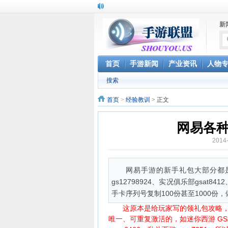
新
首页
手游新闻
产业资讯
人物
搜索
首页
>
经验教训
> 正文
网易各
2014
网易手游的新手礼包大部分都是
gs12798924、实况俱乐部gsat8
手卡序列号复制100份甚至1000份
这原本是给玩家写的领礼包攻略，但
唯一、可重复激活的，如迷你西游 GSAQ3