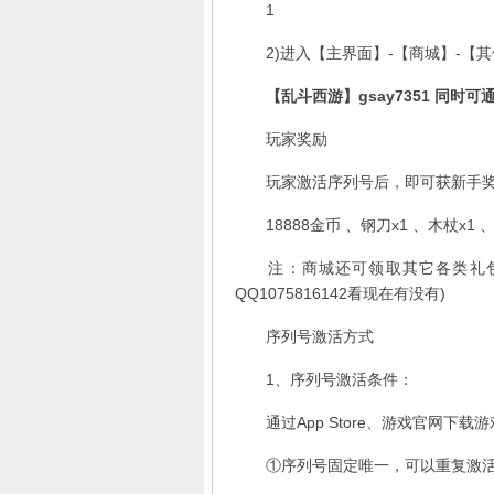
1
2)进入【主界面】-【商城】-【其
【乱斗西游】gsay7351 同时可
玩家奖励
玩家激活序列号后，即可获新手奖
18888金币 、钢刀x1 、木杖x1 、
注：商城还可领取其它各类礼包。
QQ1075816142看现在有没有)
序列号激活方式
1、序列号激活条件：
通过App Store、游戏官网下载
①序列号固定唯一，可以重复激活