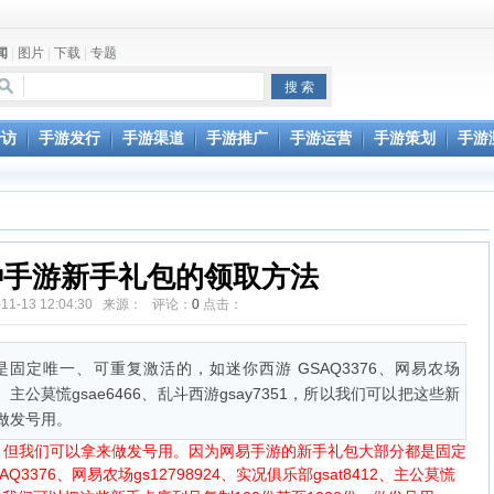
闻
|
图片
|
下载
|
专题
专访
手游发行
手游渠道
手游推广
手游运营
手游策划
手游
种手游新手礼包的领取方法
-11-13 12:04:30 来源： 评论：
0
点击：
固定唯一、可重复激活的，如迷你西游 GSAQ3376、网易农场
412、主公莫慌gsae6466、乱斗西游gsay7351，所以我们可以把这些新
，做发号用。
我们可以拿来做发号用。因为网易手游的新手礼包大部分都是固定
376、网易农场gs12798924、实况俱乐部gsat8412、主公莫慌