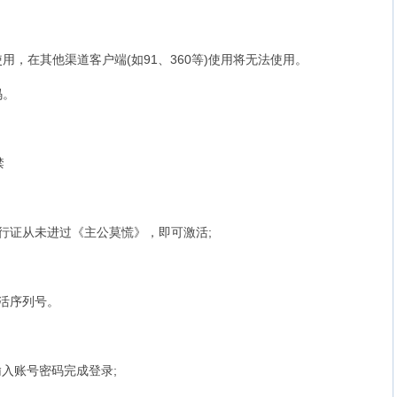
在其他渠道客户端(如91、360等)使用将无法使用。
码。
禁
证从未进过《主公莫慌》，即可激活;
活序列号。
入账号密码完成登录;