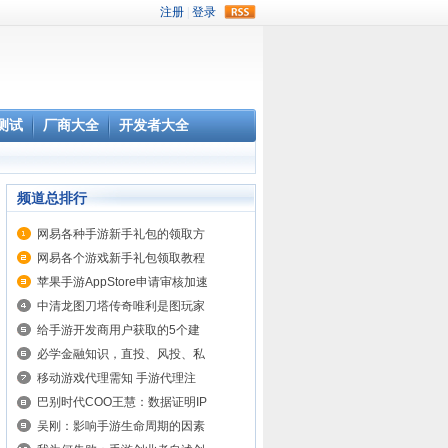
rss
测试
厂商大全
开发者大全
频道总排行
网易各种手游新手礼包的领取方
网易各个游戏新手礼包领取教程
苹果手游AppStore申请审核加速
中清龙图刀塔传奇唯利是图玩家
给手游开发商用户获取的5个建
必学金融知识，直投、风投、私
移动游戏代理需知 手游代理注
巴别时代COO王慧：数据证明IP
吴刚：影响手游生命周期的因素