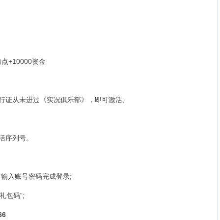
+10000资金
证从未进过《实况俱乐部》，即可激活;
活序列号。
输入账号密码完成登录;
礼包码”;
6