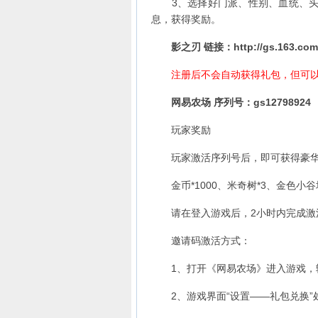
3、选择好门派、性别、血统、头像
息，获得奖励。
影之刃 链接：
http://gs.163.com
注册后不会自动获得礼包，但可以
网易农场 序列号：gs12798924
玩家奖励
玩家激活序列号后，即可获得豪华
金币*1000、米奇树*3、金色小谷堆
请在登入游戏后，2小时内完成激
邀请码激活方式：
1、打开《网易农场》进入游戏，输
2、游戏界面“设置——礼包兑换”处