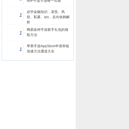
明IP不是手游唯一出路
必学金融知识，直投、风
1
投、私募、ipo、反向收购解
析
网易各种手游新手礼包的领
1
取方法
苹果手游AppStore申请审核
1
加速方法通道大全