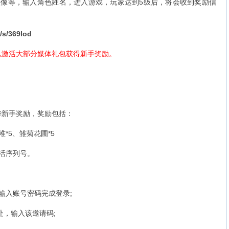
等，输入角色姓名，进入游戏，玩家达到5级后，将会收到奖励信
/s/369lod
激活大部分媒体礼包获得新手奖励。
新手奖励，奖励包括：
*5、雏菊花圃*5
活序列号。
入账号密码完成登录;
，输入该邀请码;