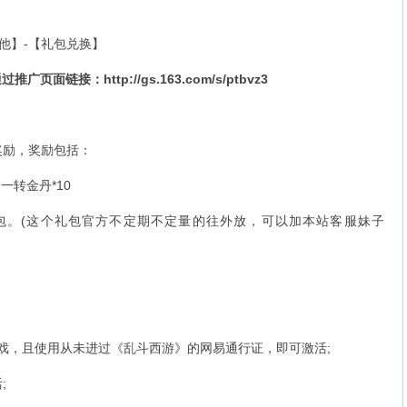
他】-【礼包兑换】
通过推广页面链接：
http://gs.163.com/s/ptbvz3
励，奖励包括：
一转金丹*10
(这个礼包官方不定期不定量的往外放，可以加本站客服妹子
游戏，且使用从未进过《乱斗西游》的网易通行证，即可激活;
;