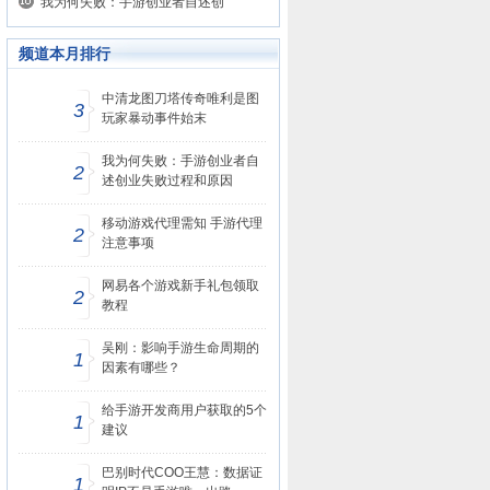
我为何失败：手游创业者自述创
频道本月排行
中清龙图刀塔传奇唯利是图
3
玩家暴动事件始末
我为何失败：手游创业者自
2
述创业失败过程和原因
移动游戏代理需知 手游代理
2
注意事项
网易各个游戏新手礼包领取
2
教程
吴刚：影响手游生命周期的
1
因素有哪些？
给手游开发商用户获取的5个
1
建议
巴别时代COO王慧：数据证
1