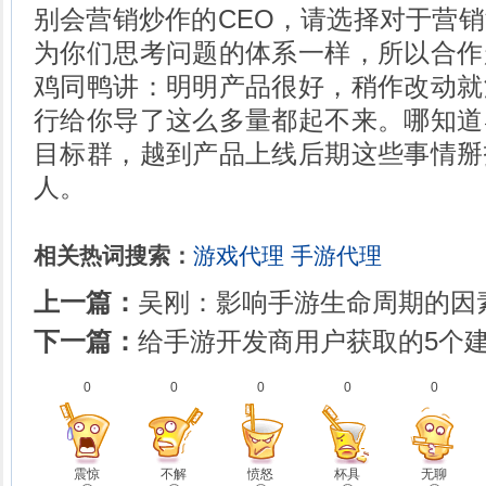
别会营销炒作的CEO，请选择对于营
为你们思考问题的体系一样，所以合作
鸡同鸭讲：明明产品很好，稍作改动就
行给你导了这么多量都起不来。哪知道
目标群，越到产品上线后期这些事情掰
人。
相关热词搜索：
游戏代理
手游代理
上一篇：
吴刚：影响手游生命周期的因
下一篇：
给手游开发商用户获取的5个
0
0
0
0
0
震惊
不解
愤怒
杯具
无聊