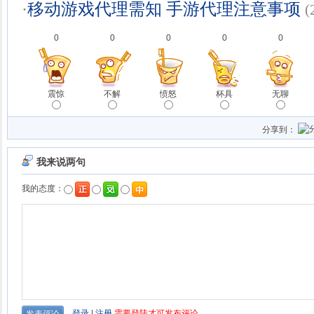
·
移动游戏代理需知 手游代理注意事项
(
0
0
0
0
0
震惊
不解
愤怒
杯具
无聊
分享到：