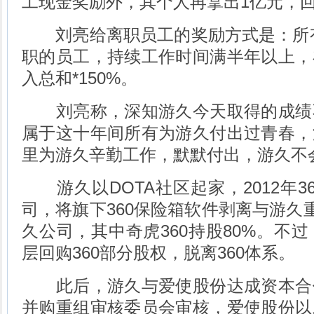
工现金奖励外，其个人再拿出1亿元，
刘亮给离职员工的奖励方式是：所有在
职的员工，持续工作时间满半年以上，
入总和*150%。
刘亮称，深知游久今天取得的成绩
属于这十年间所有为游久付出过青春，
里为游久辛勤工作，默默付出，游久不
游久以DOTA社区起家，2012年3
司，将旗下360保险箱软件剥离与游久重
久公司，其中奇虎360持股80%。不过
层回购360部分股权，脱离360体系。
此后，游久与爱使股份达成资本合
并购重组审核委员会审核，爱使股份以