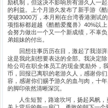
励机制，但这决不影响所有游久人一起
的利益。上个月游久发布了新手游《酷
突破3000万，本月刚在台湾香港测试
项指标都超越《酷酷爱魔兽》40%以
会努力做出一个又一个新成绩，不辜负
弟姐妹的付出。
回想往事历历在目，激起了我澎湃
这是我此刻想要表达的全部。我决定除
给公司在职全体员工的现金奖励外，我
币，回报已离职的老游久人，感谢你们
容，感谢你们赐予游久的血与肉，十年
的脚印依然清晰深沉。
人生短暂，路途坎坷，扬起风帆，勇
关上背后的每一扇门，勇敢的朝下一个