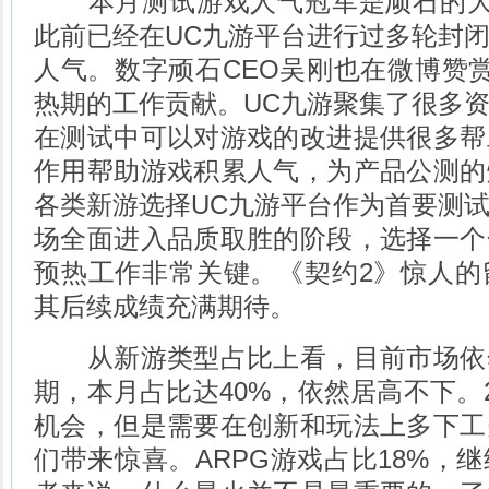
本月测试游戏人气冠军是顽石的大
此前已经在UC九游平台进行过多轮封
人气。数字顽石CEO吴刚也在微博赞
热期的工作贡献。UC九游聚集了很多
在测试中可以对游戏的改进提供很多帮
作用帮助游戏积累人气，为产品公测的
各类新游选择UC九游平台作为首要测
场全面进入品质取胜的阶段，选择一个
预热工作非常关键。《契约2》惊人的
其后续成绩充满期待。
从新游类型占比上看，目前市场依
期，本月占比达40%，依然居高不下。2
机会，但是需要在创新和玩法上多下工
们带来惊喜。ARPG游戏占比18%，