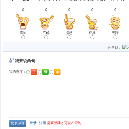
0
0
0
0
0
震惊
不解
愤怒
杯具
无聊
分享到：