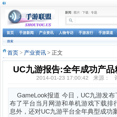
新闻
|
图片
|
下载
|
专题
首页
手游新闻
产业资讯
人物专访
手游发行
手游渠道
搜索
首页
>
产业资讯
> 正文
UC九游报告:全年成功产
2014-01-23 17:00:42 来源：
GameLook报道 今日，UC九游发
布了平台当月网游和单机游戏下载排
息外，还对UC九游平台全年典型成功