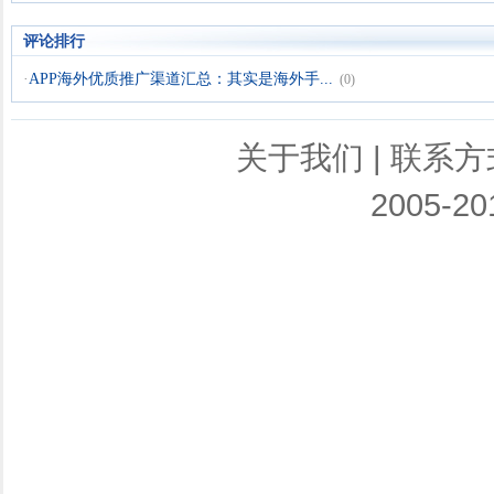
评论排行
·
APP海外优质推广渠道汇总：其实是海外手...
(0)
关于我们
|
联系方
2005-201