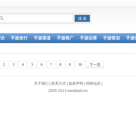
专访
手游发行
手游渠道
手游推广
手游运营
手游策划
手游
2
3
4
5
6
7
8
9
10
下一页
关于我们
|
联系方式
|
版权声明
|
招聘信息
|
2005-2013 westdark.inc